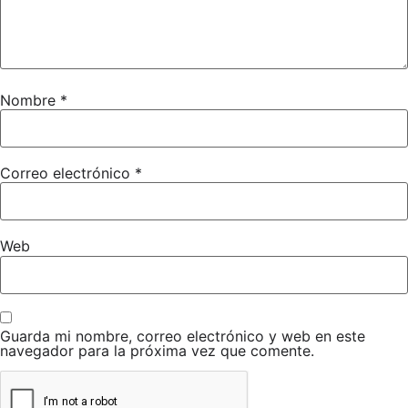
FORMULARIO INSCRIPCIÓN A EXAMEN DE GRADOS
(Remitir a
campeonatos@feboxeo.es)
FORMULARIO INSCRIPCIÓN A PNTD
(Sin examen, remitir a
campeonatos@feboxeo.es)
Nombre
*
PERMISO PATERNO
ENVIAR TODA LA DOCUMENTACIÓN A
Correo electrónico
*
CAMPEONATOS@FEBOXEO.ES
Web
Guarda mi nombre, correo electrónico y web en este
navegador para la próxima vez que comente.