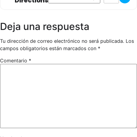
Directions
tecnificaciones dentro de este plan más 2 tecnificaciones
nacionales donde se reúnen a los mejores de cada zona
geográfica.
Deja una respuesta
Anexo-II-permiso-participacion-tutores
Formulario-de-inscripcion-PNTD—Examen-de-Grados
Tu dirección de correo electrónico no será publicada.
Los
campos obligatorios están marcados con
*
Comentario
*