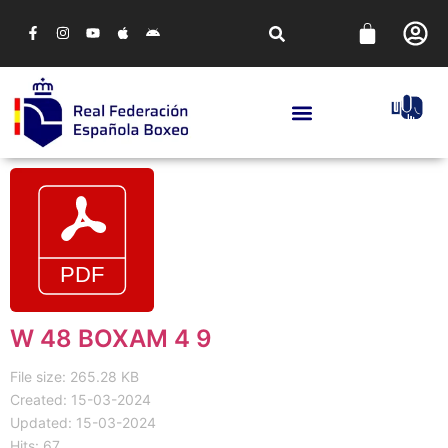
W 48 BOXAM 4 9
File size: 265.28 KB
Created: 15-03-2024
Updated: 15-03-2024
Hits: 67