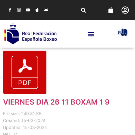
VIERNES DIA 26 11 BOXAM 1 9
File size: 240.81 KB
Created: 15-03-2024
Updated: 15-03-2024
Hits: 74