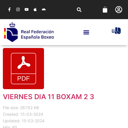
VIERNES DIA 11 BOXAM 2 3
File size: 267.62 KB
Created: 15-03-2024
Updated: 15-03-2024
Hits: 65