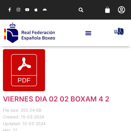
VIERNES DIA 02 02 BOXAM 4 2
File size: 355.04 KB
Created: 15-03-2024
Updated: 15-03-2024
Hits: 77