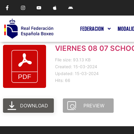
FEDERACION
MODALI
VIERNES 08 07 SCHOO
File size: 93.13 KB
Created: 15-03-2024
Updated: 15-03-2024
Hits: 66
DOWNLOAD
PREVIEW