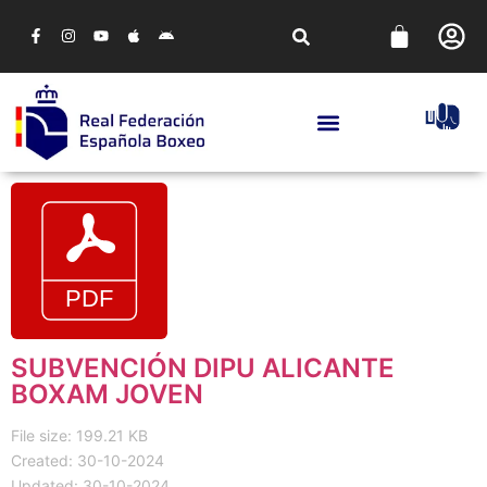
SUBVENCIÓN DIPU ALICANTE
BOXAM JOVEN
File size: 199.21 KB
Created: 30-10-2024
Updated: 30-10-2024