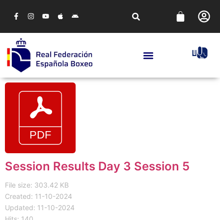
Session Results Day 3 Session 5
File size: 303.42 KB
Created: 11-10-2024
Updated: 11-10-2024
Hits: 140