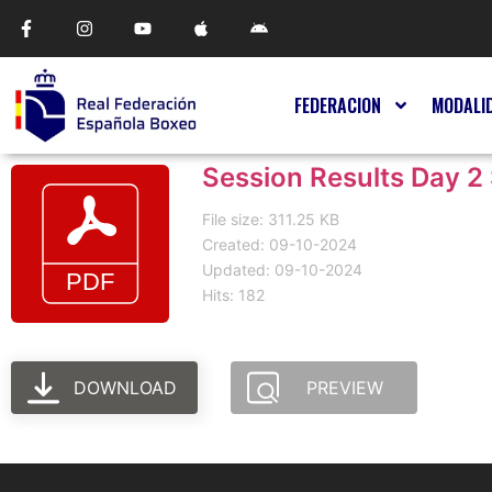
FEDERACION
MODALI
Session Results Day 2
File size: 311.25 KB
Created: 09-10-2024
Updated: 09-10-2024
Hits: 182
DOWNLOAD
PREVIEW