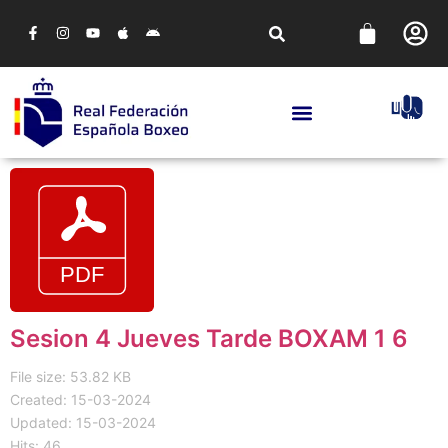
Sesion 4 Jueves Tarde BOXAM 1 6
File size: 53.82 KB
Created: 15-03-2024
Updated: 15-03-2024
Hits: 46