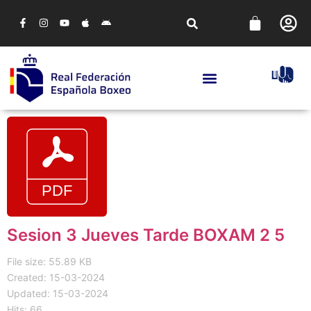
Sesion 3 Jueves Tarde BOXAM 2 5
File size: 55.89 KB
Created: 15-03-2024
Updated: 15-03-2024
Hits: 66