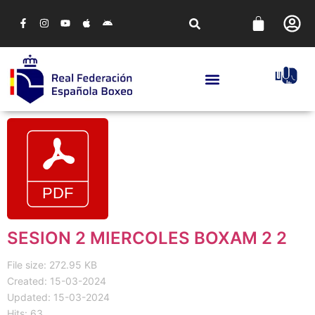
SESION 2 MIERCOLES BOXAM 2 2
File size: 272.95 KB
Created: 15-03-2024
Updated: 15-03-2024
Hits: 63