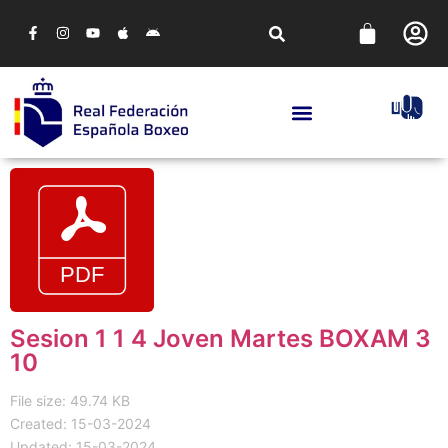
Sesion 1 1 4 Joven Martes BOXAM 3
10
File size: 49.74 KB
Created: 15-03-2024
Updated: 15-03-2024