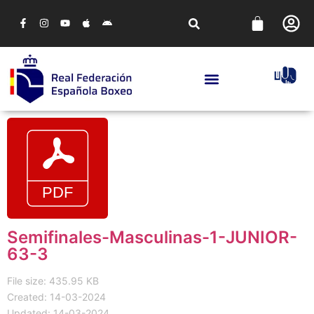
Semifinales-Masculinas-1-JUNIOR-
63-3
File size: 435.95 KB
Created: 14-03-2024
Updated: 14-03-2024