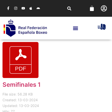
Semifinales 1
File size: 56.28 KB
Created: 13-03-2024
Updated: 13-03-2024
Hits: 77