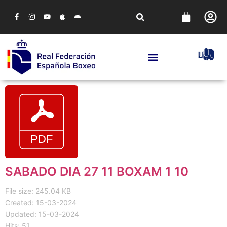
SABADO DIA 27 11 BOXAM 1 10
File size: 245.04 KB
Created: 15-03-2024
Updated: 15-03-2024
Hits: 51