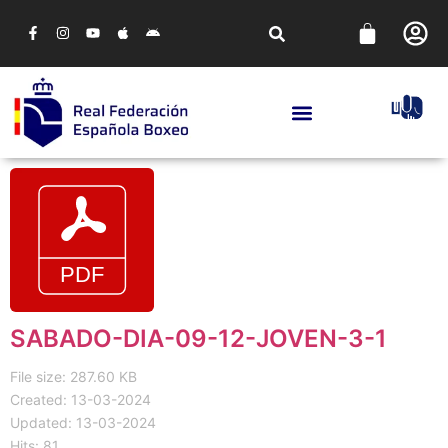
SABADO-DIA-09-12-JOVEN-3-1
File size: 287.60 KB
Created: 13-03-2024
Updated: 13-03-2024
Hits: 81