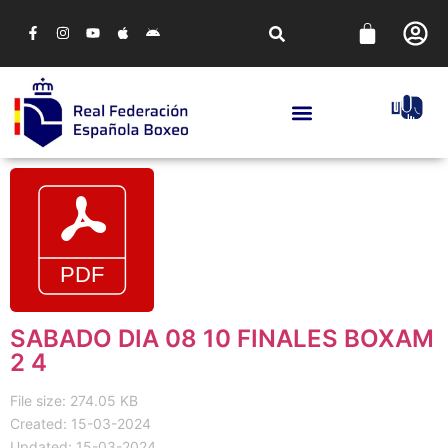
SABADO DIA 08 10 FINALES BOXAM
2 4
File size: 274.05 KB
Created: 15-03-2024
Updated: 15-03-2024