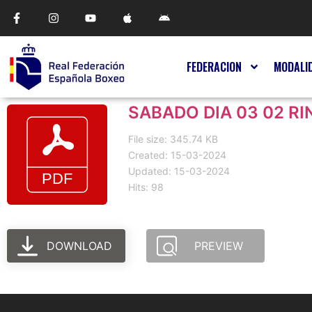
FEDERACION
MODALI
SABADO DIA 03 02 RI
File size: 345.74 KB
Created: 15-03-2024
Updated: 15-03-2024
Hits: 98
DOWNLOAD
PREVIEW