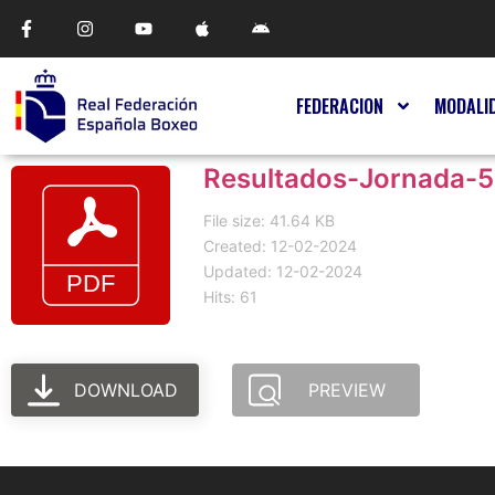
FEDERACION
MODALI
Resultados-Jornada-5
File size: 41.64 KB
Created: 12-02-2024
Updated: 12-02-2024
Hits: 61
DOWNLOAD
PREVIEW