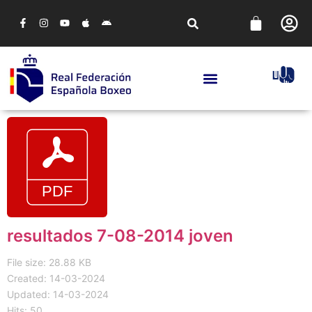
resultados 7-08-2014 joven
File size: 28.88 KB
Created: 14-03-2024
Updated: 14-03-2024
Hits: 50