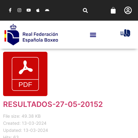
RESULTADOS-27-05-20152
File size: 49.38 KB
Created: 13-03-2024
Updated: 13-03-2024
Hits: 63