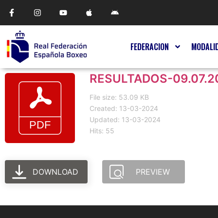
FEDERACION
MODALI
RESULTADOS-09.07.2
File size: 53.09 KB
Created: 13-03-2024
Updated: 13-03-2024
Hits: 55
DOWNLOAD
PREVIEW