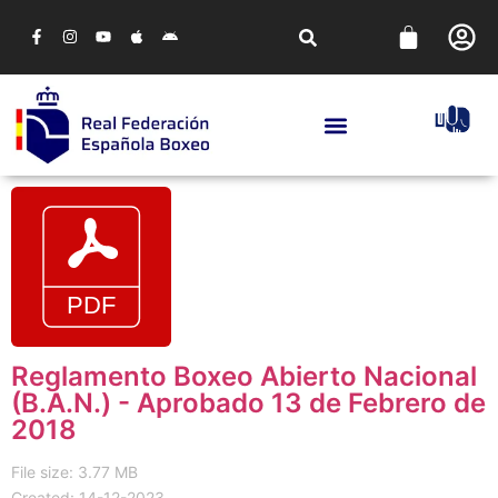
Reglamento Boxeo Abierto Nacional
(B.A.N.) - Aprobado 13 de Febrero de
2018
File size: 3.77 MB
Created: 14-12-2023