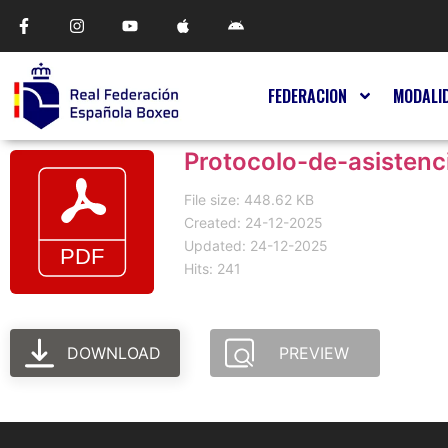
FEDERACION
MODALI
Protocolo-de-asistenc
File size: 448.62 KB
Created: 24-12-2025
Updated: 24-12-2025
Hits: 241
DOWNLOAD
PREVIEW