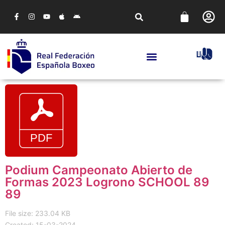
Podium Campeonato Abierto de
Formas 2023 Logrono SCHOOL 89
89
File size: 233.04 KB
Created: 15-03-2024