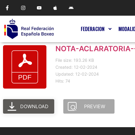
FEDERACION
MODALI
NOTA-ACLARATORIA--
File size: 193.26 KB
Created: 12-02-2024
Updated: 12-02-2024
Hits: 74
DOWNLOAD
PREVIEW