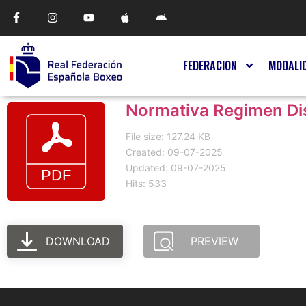
FEDERACION
MODALI
Normativa Regimen Dis
File size: 127.24 KB
Created: 09-07-2025
Updated: 09-07-2025
Hits: 533
DOWNLOAD
PREVIEW