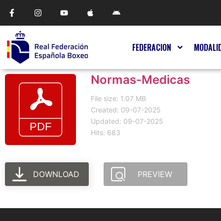
FEDERACION
MODALI
Normas-Medicas
File size: 1.07 MB
Created: 09-07-2025
Updated: 09-07-2025
Hits: 683
DOWNLOAD
PREVIEW