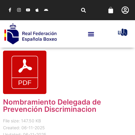
Nombramiento Delegada de
Prevención Discriminacion
File size: 147.50 KB
Created: 06-11-2025
Updated: 06-11-2025