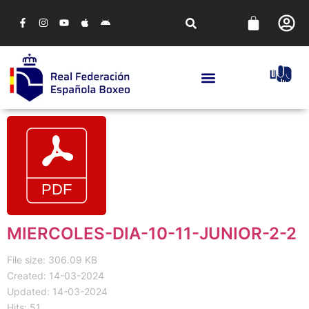
MIERCOLES-DIA-10-11-JUNIOR-2-2
File size: 306.09 KB
Created: 14-03-2024
Updated: 14-03-2024
Hits: 51