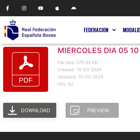
FEDERACION
MODALI
MIERCOLES DIA 05 10
File size: 279.92 KB
Created: 15-03-2024
Updated: 15-03-2024
Hits: 82
DOWNLOAD
PREVIEW