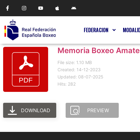
FEDERACION
MODALI
Memoria Boxeo Amate
File size: 1.10 MB
Created: 14-12-2023
Updated: 08-07-2025
Hits: 282
DOWNLOAD
PREVIEW