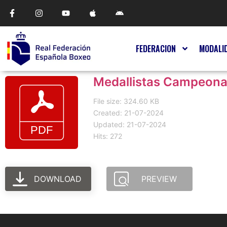
FEDERACION
MODALI
Medallistas Campeona
File size: 324.60 KB
Created: 21-07-2024
Updated: 21-07-2024
Hits: 272
DOWNLOAD
PREVIEW