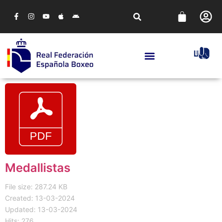
Medallistas
File size: 287.24 KB
Created: 13-03-2024
Updated: 13-03-2024
Hits: 276