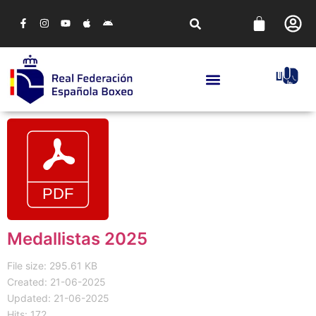
Medallistas 2025
File size: 295.61 KB
Created: 21-06-2025
Updated: 21-06-2025
Hits: 172