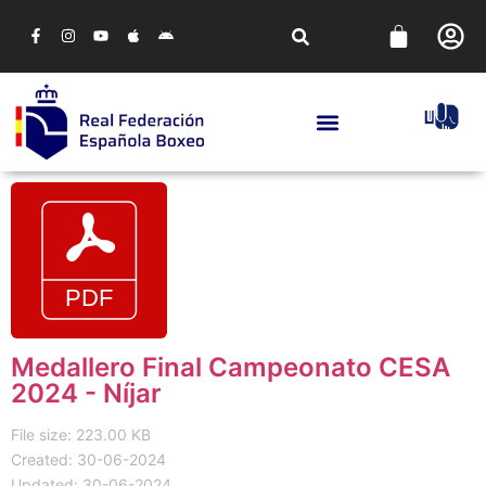
Medallero Final Campeonato CESA
2024 - Níjar
File size: 223.00 KB
Created: 30-06-2024
Updated: 30-06-2024