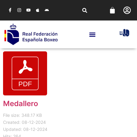
Medallero
File size: 348.17 KB
Created: 08-12-2024
Updated: 08-12-2024
Hits: 264