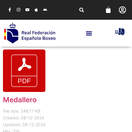
Medallero
File size: 348.17 KB
Created: 08-12-2024
Updated: 08-12-2024
Hits: 216