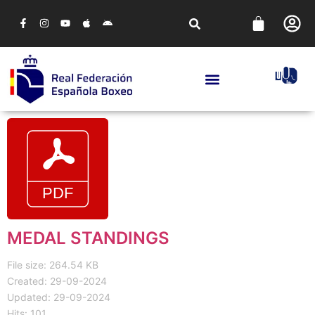
MEDAL STANDINGS
File size: 264.54 KB
Created: 29-09-2024
Updated: 29-09-2024
Hits: 101