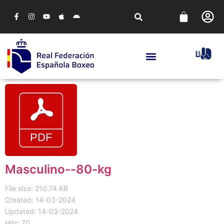
Masculino--80-kg
File size: 210.74 KB
Created: 14-03-2024
Updated: 14-03-2024
Hits: 70