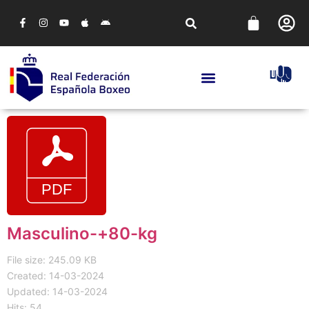
Masculino-+80-kg
File size: 245.09 KB
Created: 14-03-2024
Updated: 14-03-2024
Hits: 54