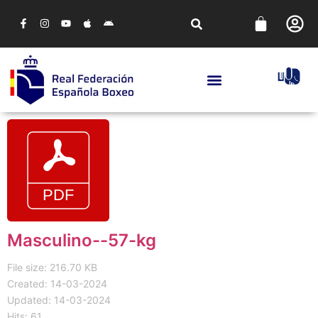
Masculino--57-kg
File size: 216.70 KB
Created: 14-03-2024
Updated: 14-03-2024
Hits: 61