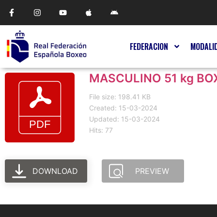
FEDERACION
MODALI
MASCULINO 51 kg BO
File size: 198.41 KB
Created: 15-03-2024
Updated: 15-03-2024
Hits: 77
DOWNLOAD
PREVIEW