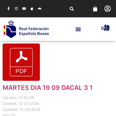
MARTES DIA 19 09 DACAL 3 1
File size: 79.93 KB
Created: 15-03-2024
Updated: 15-03-2024
Hits: 70