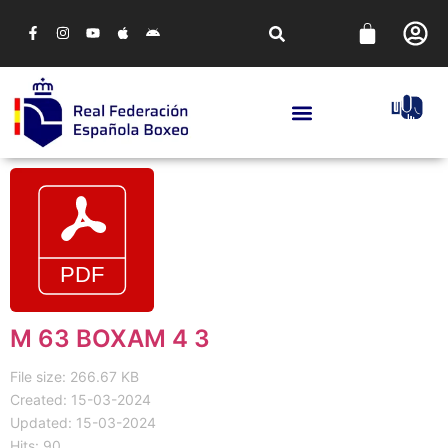
M 63 BOXAM 4 3
File size: 266.67 KB
Created: 15-03-2024
Updated: 15-03-2024
Hits: 90