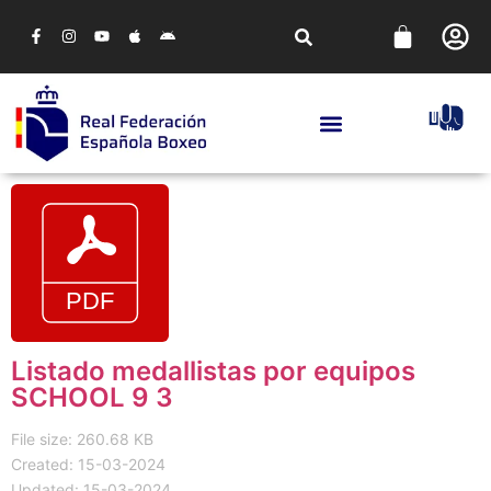
Listado medallistas por equipos
SCHOOL 9 3
File size: 260.68 KB
Created: 15-03-2024
Updated: 15-03-2024