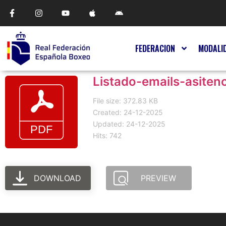
FEDERACION
MODALI
Listado-emails-asiten
File size: 372.83 KB
Created: 24-12-2025
Updated: 24-12-2025
Hits: 742
DOWNLOAD
PREVIEW