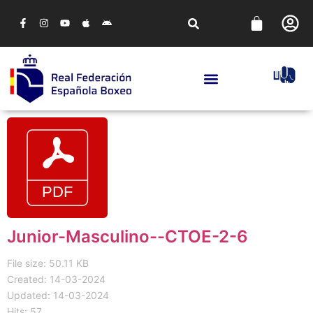
Junior-Masculino--CTOE-2-6
File size: 50.11 KB
Created: 14-03-2024
Updated: 14-03-2024
Hits: 57